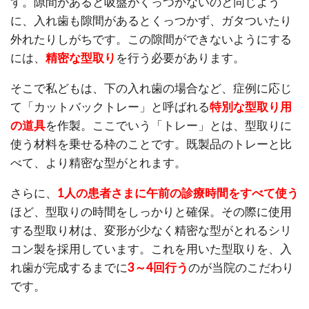
す。隙間があると吸盤がくっつかないのと同じよう
に、入れ歯も隙間があるとくっつかず、ガタついたり
外れたりしがちです。この隙間ができないようにする
には、
精密な型取り
を行う必要があります。
そこで私どもは、下の入れ歯の場合など、症例に応じ
て「カットバックトレー」と呼ばれる
特別な型取り用
の道具
を作製。ここでいう「トレー」とは、型取りに
使う材料を乗せる枠のことです。既製品のトレーと比
べて、より精密な型がとれます。
さらに、
1人の患者さまに午前の診療時間をすべて使う
ほど、型取りの時間をしっかりと確保。その際に使用
する型取り材は、変形が少なく精密な型がとれるシリ
コン製を採用しています。これを用いた型取りを、入
れ歯が完成するまでに
3～4回行う
のが当院のこだわり
です。